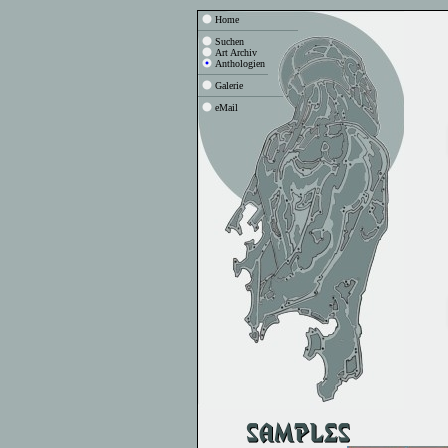
Home
Suchen
Art Archiv
Anthologien
Galerie
eMail