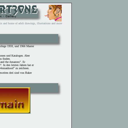
and home of adult drawings, illustrations and more
ollege 1959, und 1966 Master
tionen und Katalogen. Aber
u finden.
 and the Amazons". Er
 In den letzten Jahren hat er
 Womanhood" zu zeichnen.
zweiten drei sind von Baker