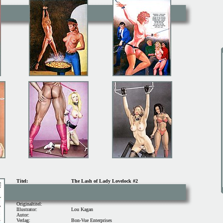
Titel:
The Lash of Lady Lovelock #2
Originaltitel:
Illustrator:
Lou Kagan
Autor:
Verlag:
Bon-Vue Enterprises