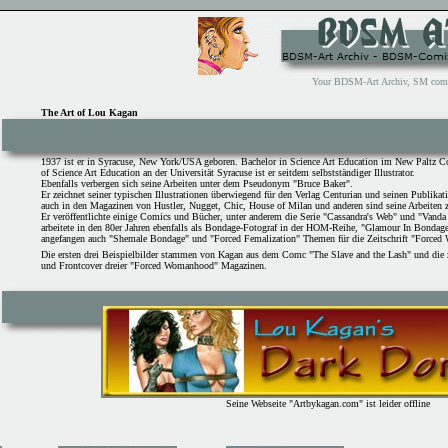
Your BDSM-Art Archiv, SM comix 
The Art of Lou Kagan
1937 ist er in Syracuse, New York/USA geboren. Bachelor in Science Art Education im New Paltz C
of Science Art Education an der Universität Syracuse ist er seitdem selbstständiger Illustrator.
Ebenfalls verbergen sich seine Arbeiten unter dem Pseudonym "Bruce Baker".
Er zeichnet seiner typischen Illustrationen überwiegend für den Verlag Centurian und seinen Publika
auch in den Magazinen von Hustler, Nugget, Chic, House of Milan und anderen sind seine Arbeiten z
Er veröffentlichte einige Comics und Bücher, unter anderem die Serie "Cassandra's Web" und "Vanda
arbeitete in den 80er Jahren ebenfalls als Bondage-Fotograf in der HOM-Reihe, "Glamour In Bondage".
angefangen auch "Shemale Bondage" und "Forced Femalization" Themen für die Zeitschrift "Forced
Die ersten drei Beispielbilder stammen von Kagan aus dem Comc "The Slave and the Lash" und die 
und Frontcover dreier "Forced Womanhood" Magazinen.
Seine Webseite "Artbykagan.com" ist leider offline