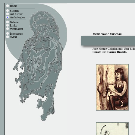
Home
Suchen
Art Archiv
Anthologien
Galerie
Links
Webmaster
Impressum
Memberzone Vorschau
eMail
Jede Menge Galerien mit über
9.4
Carole
und
Darius Drazek.