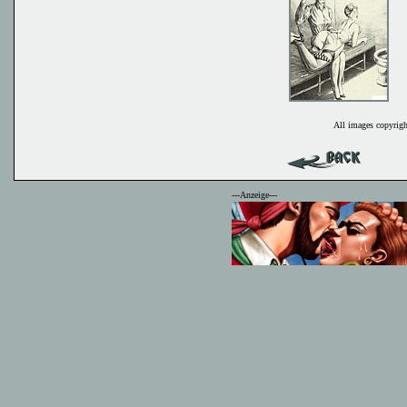
All images copyrigh
---Anzeige---