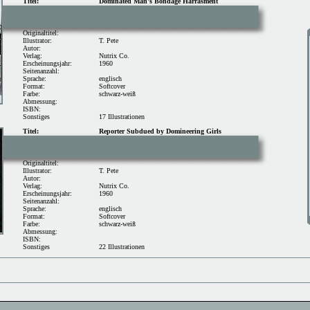
Titel:
Dominated Man's Bondage Harrasment
Originaltitel:
Illustrator:
T. Pete
Autor:
Verlag:
Nutrix Co.
Erscheinungsjahr:
1960
Seitenanzahl:
Sprache:
englisch
Format:
Softcover
Farbe:
schwarz-weiß
Abmessung:
ISBN:
Sonstiges
17 Illustrationen
Titel:
Reporter Subdued by Domineering Girls
Originaltitel:
Illustrator:
T. Pete
Autor:
Verlag:
Nutrix Co.
Erscheinungsjahr:
1960
Seitenanzahl:
Sprache:
englisch
Format:
Softcover
Farbe:
schwarz-weiß
Abmessung:
ISBN:
Sonstiges
22 Illustrationen