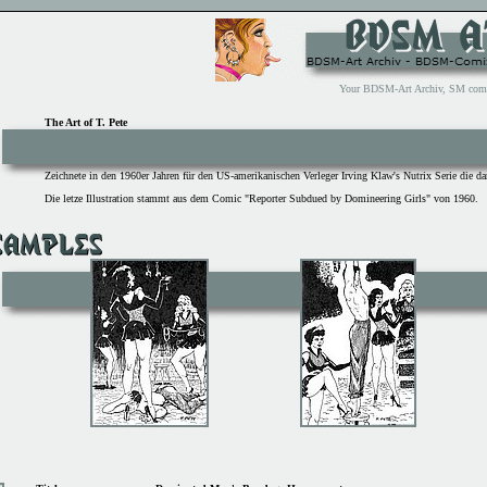
Your BDSM-Art Archiv, SM comix 
The Art of T. Pete
Zeichnete in den 1960er Jahren für den US-amerikanischen Verleger Irving Klaw's Nutrix Serie die d
Die letze Illustration stammt aus dem Comic "Reporter Subdued by Domineering Girls" von 1960.