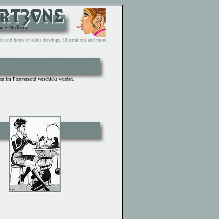
and home of adult drawings, illustrations and more
ann im Postversand verschickt wurden.