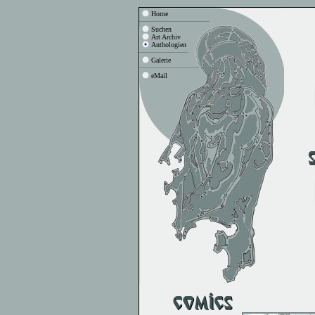
Home
Suchen
Art Archiv
Anthologien
Galerie
eMail