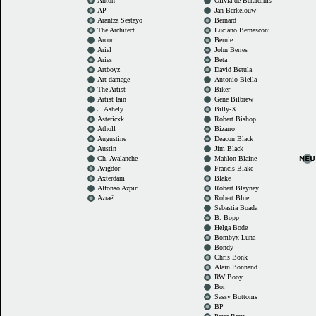
Anton
Olivia de Berardinis
AP
Jan Berkelouw
Arantza Sestayo
Bernard
The Architect
Luciano Bernasconi
Arcor
Bernie
Ariel
John Berres
Aries
Beta
Artboyz
David Betula
Art-damage
Antonio Biella
The Artist
Biker
Artist Iain
Gene Bilbrew
J. Ashely
Billy-X
Astericxk
Robert Bishop
Atholl
Bizarro
Augustine
Deacon Black
Austin
Jim Black
Ch. Avalanche
Mahlon Blaine
Avigdor
Francis Blake
Axterdam
Blake
Alfonso Azpiri
Robert Blayney
Azraël
Robert Blue
Sebastia Boada
B. Bopp
Helga Bode
Bombyx-Luna
Bondy
Chris Bonk
Alain Bonnand
RW Booy
Bor
Sassy Bottoms
BP