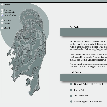
Home
Suchen
Art Archiv
Anthologien
Galerie
Links
Art Archiv
eMail
Viele namhafte Künstler haben sich 
in ihren Werken beschäftigt. Einige w
Klicke auf den Bereich deiner Wahl od
entsprechenden Seiten zu gelangen, od
Dort findest Du viele Infos, Illustrat
Und wenn Du eines der Comics kaufen
die Du das Comic vielleicht irgendwo 
Nur so hilfst Du den Illustratoren au
schönsten und nicht vergleichbar mit
Kategorien
Gesamt: A B C
|
D E F
|
G H I J
PinUp Art
3D Digital Art
Sammlungen & Kollektionen