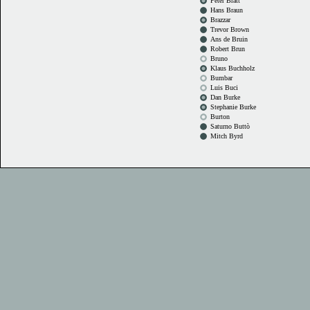
Peter Bratt
Hans Braun
Brazzar
Trevor Brown
Ans de Bruin
Robert Brun
Bruno
Klaus Buchholz
Bumbar
Luis Buci
Dan Burke
Stephanie Burke
Burton
Saturno Buttò
Mitch Byrd