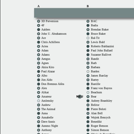
A
B
3D Perversion
BAC
4F
Badia
Aalders
Brendan Baker
John U. Abrahamson
Bruce Baker
Ace
Bal-Tit
Chris Achilleos
Lewis Bald
Actea
Roberto Baldazzini
Adam
Paul John Ballard
Adams
Suzanne Ballivet
Aengus
Bandit
Agnes
Barb
Akira Kito
Barbara
Paul Alazar
Bardex
Albo
James Barclay
Jim Aldo
Bartey
Don Brennus Aléra
Bastille
Alex
Franz von Bayros
Alikat
Beachum
Amateur
Bear
Amlensky
Aubrey Beardsley
Andrew
Belitor
The Animal
Pierre Beloti
Anna
Alan Bell
Annabelle
Wojtek Bencych
Dave Annis
Benedikt
Annmo Night
Roger Benson
Anthony
Simon Benson