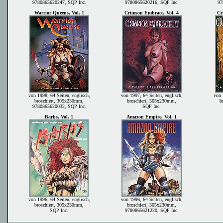
9780865620247, SQP Inc.
9780865620216, SQP Inc.
97
Warrior Queens, Vol. 1
Crimson Embrace, Vol. 4
Cr
von 1998, 64 Seiten, englisch,
von 1997, 64 Seiten, englisch,
von 
broschiert, 305x230mm,
broschiert, 305x230mm,
b
9780865620032, SQP Inc.
SQP Inc.
Barbs, Vol. 1
Amazon Empire, Vol. 1
von 1996, 64 Seiten, englisch,
von 1996, 64 Seiten, englisch,
broschiert, 305x230mm,
broschiert, 305x230mm,
SQP Inc.
9780865621220, SQP Inc.