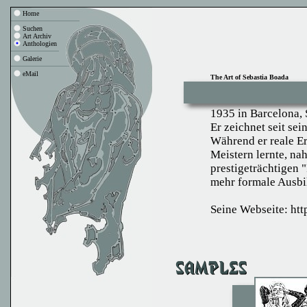
Home
Suchen
Art Archiv
Anthologien
Galerie
eMail
The Art of Sebastia Boada
1935 in Barcelona,
Er zeichnet seit se
Während er reale E
Meistern lernte, nah
prestigeträchtigen 
mehr formale Ausbi
Seine Webseite:
htt