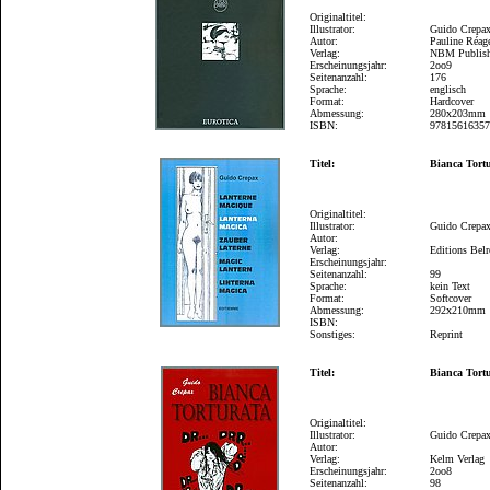
Originaltitel:
Illustrator:
Guido Crepa
Autor:
Pauline Réag
Verlag:
NBM Publis
Erscheinungsjahr:
2oo9
Seitenanzahl:
176
Sprache:
englisch
Format:
Hardcover
Abmessung:
280x203mm
ISBN:
9781561635
Titel:
Bianca Tort
Originaltitel:
Illustrator:
Guido Crepa
Autor:
Verlag:
Editions Belr
Erscheinungsjahr:
Seitenanzahl:
99
Sprache:
kein Text
Format:
Softcover
Abmessung:
292x210mm
ISBN:
Sonstiges:
Reprint
Titel:
Bianca Tort
Originaltitel:
Illustrator:
Guido Crepa
Autor:
Verlag:
Kelm Verlag
Erscheinungsjahr:
2oo8
Seitenanzahl:
98