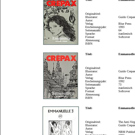
Originaltitel:
Illustrator:
Guido Crepa
Autor:
Verlag:
Blue Press
Erscheinungsjahr:
1993
Seitenanzahl:
64
Sprache:
itanlienisch
Format:
Softcover
Abmessung:
ISBN:
Titel:
Emmanuelle
Originaltitel:
Illustrator:
Guido Crepa
Autor:
Verlag:
Blue Press
Erscheinungsjahr:
1992
Seitenanzahl:
73
Sprache:
itanlienisch
Format:
Softcover
Abmessung:
ISBN:
Titel:
Emmanuelle
Originaltitel:
The Anti-Vir
Illustrator:
Guido Crepa
Autor:
Verlag:
NBM Publis