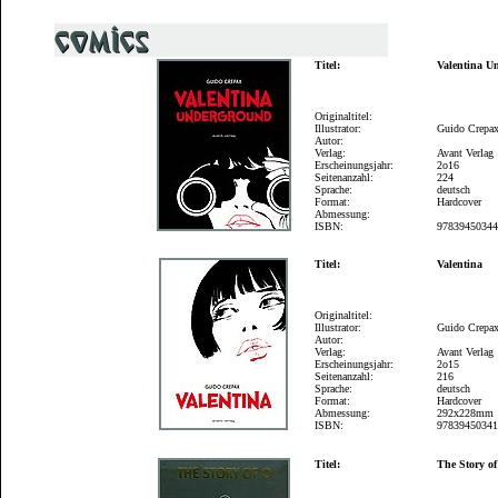
Titel:
Valentina U
Originaltitel:
Illustrator:
Guido Crepa
Autor:
Verlag:
Avant Verlag
Erscheinungsjahr:
2o16
Seitenanzahl:
224
Sprache:
deutsch
Format:
Hardcover
Abmessung:
ISBN:
9783945034
Titel:
Valentina
Originaltitel:
Illustrator:
Guido Crepa
Autor:
Verlag:
Avant Verlag
Erscheinungsjahr:
2o15
Seitenanzahl:
216
Sprache:
deutsch
Format:
Hardcover
Abmessung:
292x228mm
ISBN:
9783945034
Titel:
The Story o