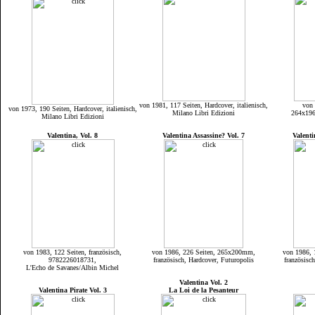
von 1981, 117 Seiten, Hardcover, italienisch,
von 
von 1973, 190 Seiten, Hardcover, italienisch,
Milano Libri Edizioni
264x19
Milano Libri Edizioni
Valentina, Vol. 8
Valentina Assassine? Vol. 7
Valenti
von 1983, 122 Seiten, französisch,
von 1986, 226 Seiten, 265x200mm,
von 1986, 
9782226018731,
französisch, Hardcover, Futuropolis
französisc
L'Echo de Savanes/Albin Michel
Valentina Vol. 2
Valentina Pirate Vol. 3
La Loi de la Pesanteur