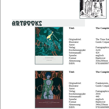
Titel:
The Complet
Originaltitel:
The Time Eat
Illustrator:
Guido Crepa
Autor:
Verlag:
Fantagraphic
Erscheinungsjahr:
2o16
Seitenanzahl:
424
Sprache:
englisch
Format:
Hardcover
Abmessung:
356x260mm
ISBN:
9781606999
Titel:
The Complet
Originaltitel:
Frankenstein,
Illustrator
Guido Crepa
Autor:
Verlag:
Fantagraphic
Erscheinungsjahr:
2016
Seitenanzahl:
440
Sprache:
englisch
Format:
Hardcover
Abmessung:
340x259mm
ISBN:
9781606998