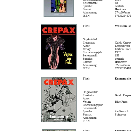
Seitenanzahl:
88
Sprache:
deutsch
Format:
Hardcover
Abmessung:
274x207mm
ISBN:
9783929497
Titel:
Venus im Pe
Originaltitel:
Illustrator:
Guido Crepa
Autor:
Leopold von
Verlag:
Edition Eroti
Erscheinungsjahr:
1992
Seitenanzahl:
153
Sprache:
deutsch
Format:
Hardcover
Abmessung:
322x243mm
ISBN:
9783922548
Titel:
Emmanuelle
Originaltitel:
Illustrator:
Guido Crepa
Autor:
Verlag:
Blue Press
Erscheinungsjahr:
Seitenanzahl:
Sprache:
itanlienisch
Format:
Softcover
Abmessung:
ISBN:
Titel:
Emmanuelle