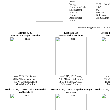
Autor:
Verlag:
H.M. Hieron
Erscheinungsjahr:
1971
Seitenanzahl:
96
Sprache:
deutsch
Format:
Softcover
Abmessung:
297x210mm
ISBN:
...und noch einige weitere seiner 
Erotica n. 30
Erotica n. 29
Erotica 
Inedito: Lo scrigno infinito
Arrivederci Valentina?
la bi
von 2015, 192 Seiten,
von 2015, 161 Seiten,
von 
260x210mm, italienisch,
260x210mm, italienisch,
260x2
ISBN: 9788869261633
ISBN: 9788869261633
ISB
Mondadori Comics
Mondadori Comics
Mo
Erotica n. 25, L’ascesa dei sotterranei: i
Erotica n. 24, Caduta Angeli: nostalgie
Erotica n. 23,
cavalieri ciechi
veneziane