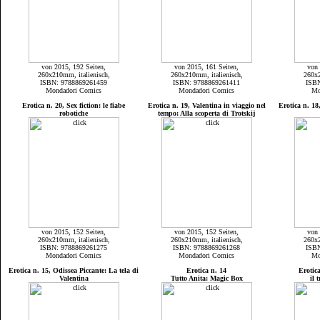
von 2015, 192 Seiten,
von 2015, 161 Seiten,
von 
260x210mm, italienisch,
260x210mm, italienisch,
260x2
ISBN: 9788869261459
ISBN: 9788869261411
ISB
Mondadori Comics
Mondadori Comics
Mo
Erotica n. 20, Sex fiction: le fiabe
Erotica n. 19, Valentina in viaggio nel
Erotica n. 18
robotiche
tempo: Alla scoperta di Trotskij
von 2015, 152 Seiten,
von 2015, 152 Seiten,
von 
260x210mm, italienisch,
260x210mm, italienisch,
260x2
ISBN: 9788869261275
ISBN: 9788869261268
ISB
Mondadori Comics
Mondadori Comics
Mo
Erotica n. 15, Odissea Piccante: La tela di
Erotica n. 14
Erotica
Valentina
Tutto Anita: Magic Box
il 