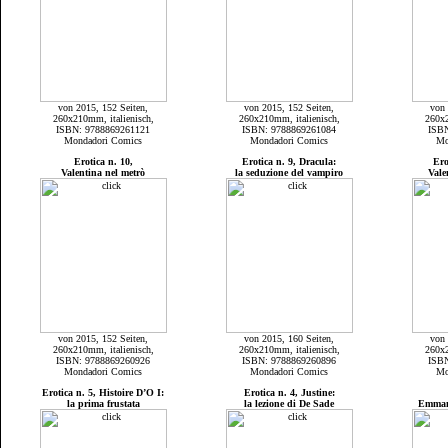
von 2015, 152 Seiten,
von 2015, 152 Seiten,
von 
260x210mm, italienisch,
260x210mm, italienisch,
260x2
ISBN: 9788869261121
ISBN: 9788869261084
ISB
Mondadori Comics
Mondadori Comics
Mo
Erotica n. 10,
Erotica n. 9, Dracula:
Ero
Valentina nel metrò
la seduzione del vampiro
Vale
von 2015, 152 Seiten,
von 2015, 160 Seiten,
von 
260x210mm, italienisch,
260x210mm, italienisch,
260x2
ISBN: 9788869260926
ISBN: 9788869260896
ISB
Mondadori Comics
Mondadori Comics
Mo
Erotica n. 5, Histoire D’O I:
Erotica n. 4, Justine:
la prima frustata
la lezione di De Sade
Emmanu