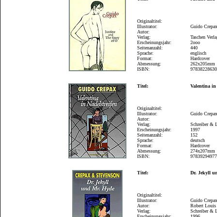
Originaltitel:
Illustrator:
Guido Crepa
Autor:
Verlag:
Taschen Verl
Erscheinungsjahr:
2ooo
Seitenanzahl:
440
Sprache:
englisch
Format:
Hardcover
Abmessung:
262x205mm
ISBN:
9783822863
Titel:
Valentina in
Originaltitel:
Illustrator:
Guido Crepa
Autor:
Verlag:
Schreiber & 
Erscheinungsjahr:
1997
Seitenanzahl:
152
Sprache:
deutsch
Format:
Hardcover
Abmessung:
274x207mm
ISBN:
9783929497
Titel:
Dr. Jekyll 
Originaltitel:
Illustrator:
Guido Crepa
Autor:
Robert Louis
Verlag:
Schreiber & 
Erscheinungsjahr:
1996