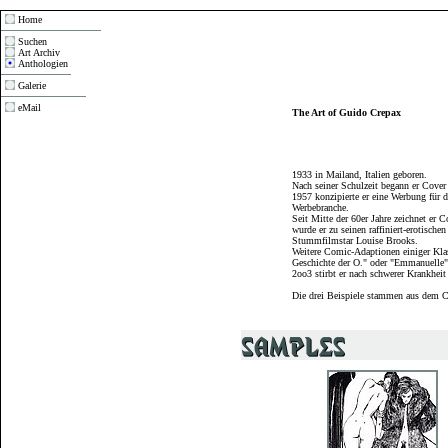
Home
Suchen
Art Archiv
Anthologien
Galerie
eMail
The Art of Guido Crepax
1933 in Mailand, Italien geboren.
Nach seiner Schulzeit begann er Cover
1957 konzipierte er eine Werbung für d
Werbebranche.
Seit Mitte der 60er Jahre zeichnet er 
wurde er zu seinen raffiniert-erotisc
Stummfilmstar Louise Brooks.
Weitere Comic-Adaptionen einiger Klass
Geschichte der O." oder "Emmanuelle"
2oo3 stirbt er nach schwerer Krankheit
Die drei Beispiele stammen aus dem 