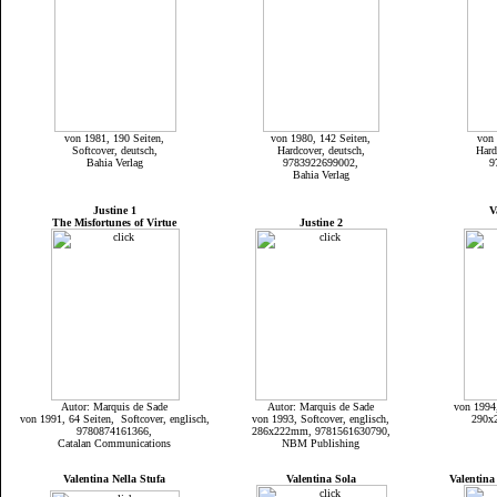
von 1981, 190 Seiten,
von 1980, 142 Seiten,
von 
Softcover, deutsch,
Hardcover, deutsch,
Hard
Bahia Verlag
9783922699002,
9
Bahia Verlag
Justine 1
V
The Misfortunes of Virtue
Justine 2
Autor: Marquis de Sade
Autor: Marquis de Sade
von 1994,
von 1991, 64 Seiten, Softcover, englisch,
von 1993, Softcover, englisch,
290x
9780874161366,
286x222mm, 9781561630790,
Catalan Communications
NBM Publishing
Valentina Nella Stufa
Valentina Sola
Valentina