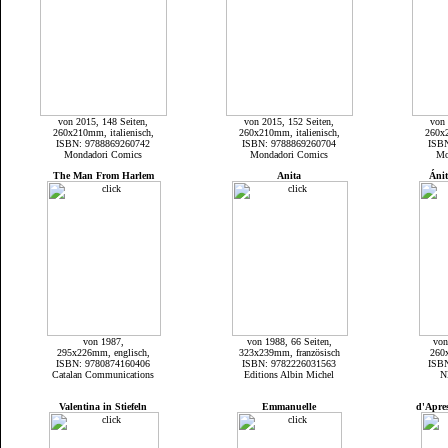
von 2015, 148 Seiten,
von 2015, 152 Seiten,
von 
260x210mm, italienisch,
260x210mm, italienisch,
260x2
ISBN: 9788869260742
ISBN: 9788869260704
ISB
Mondadori Comics
Mondadori Comics
Mo
The Man From Harlem
Anita
Ánit
von 1987,
von 1988, 66 Seiten,
von
295x226mm, englisch,
323x239mm, französisch
260
ISBN: 9780874160406
ISBN: 9782226031563
ISB
Catalan Communications
Editions Albin Michel
N
Valentina in Stiefeln
Emmanuelle
d'Apre