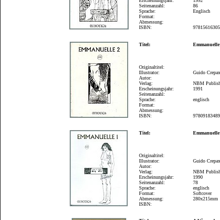
Erscheinungsjahr:
1992
Seitenanzahl:
86
Sprache:
Englisch
Format:
Abmessung:
ISBN:
9781561630
Titel:
Emmanuelle
Originaltitel:
Illustrator:
Guido Crepa
Autor:
Verlag:
NBM Publis
Erscheinungsjahr:
1991
Seitenanzahl:
Sprache:
englisch
Format:
Abmessung:
ISBN:
9780918348
Titel:
Emmanuelle
Originaltitel:
Illustrator:
Guido Crepa
Autor:
Verlag:
NBM Publis
Erscheinungsjahr:
1990
Seitenanzahl:
78
Sprache:
englisch
Format:
Softcover
Abmessung:
280x215mm
ISBN: