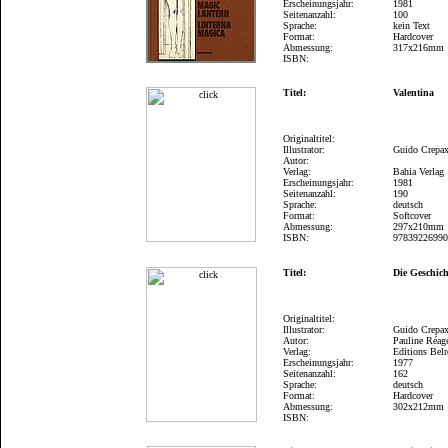
Erscheinungsjahr:
1981
Seitenanzahl:
100
Sprache:
kein Text
Format:
Hardcover
Abmessung:
317x216mm
ISBN:
Titel:
Valentina
Originaltitel:
Illustrator:
Guido Crepa
Autor:
Verlag:
Bahia Verlag
Erscheinungsjahr:
1981
Seitenanzahl:
190
Sprache:
deutsch
Format:
Softcover
Abmessung:
297x210mm
ISBN:
9783922699
Titel:
Die Geschic
Originaltitel:
Illustrator:
Guido Crepa
Autor:
Pauline Réag
Verlag:
Editions Belr
Erscheinungsjahr:
1977
Seitenanzahl:
162
Sprache:
deutsch
Format:
Hardcover
Abmessung:
302x212mm
ISBN: