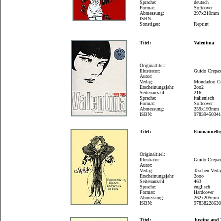
Sprache:
deutsch
Format:
Softcover
Abmessung:
297x210mm
ISBN:
Sonstiges:
Reprint
Titel:
Valentina
Originaltitel:
Illustrator:
Guido Crepa
Autor:
Verlag:
Mondadori C
Erscheinungsjahr:
2oo2
Seitenanzahl:
216
Sprache:
italienisch
Format:
Softcover
Abmessung:
259x193mm
ISBN:
9783945034
Titel:
Emmanuelle,
Originaltitel:
Illustrator:
Guido Crepa
Autor:
Verlag:
Taschen Verl
Erscheinungsjahr:
2ooo
Seitenanzahl:
463
Sprache:
englisch
Format:
Hardcover
Abmessung:
262x205mm
ISBN:
9783822863
Titel:
Justine and