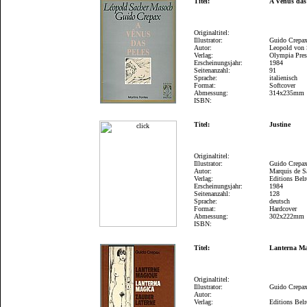
Titel:
A Vênus das
Originaltitel:
Illustrator:
Guido Crepa
Autor:
Leopold von
Verlag:
Olympia Press
Erscheinungsjahr:
1984
Seitenanzahl:
91
Sprache:
italienisch
Format:
Softcover
Abmessung:
314x235mm
ISBN:
Titel:
Justine
Originaltitel:
Illustrator:
Guido Crepa
Autor:
Marquis de S
Verlag:
Editions Belr
Erscheinungsjahr:
1984
Seitenanzahl:
128
Sprache:
deutsch
Format:
Hardcover
Abmessung:
302x222mm
ISBN:
Titel:
Lanterna Ma
Originaltitel:
Illustrator:
Guido Crepa
Autor:
Verlag:
Editions Belr