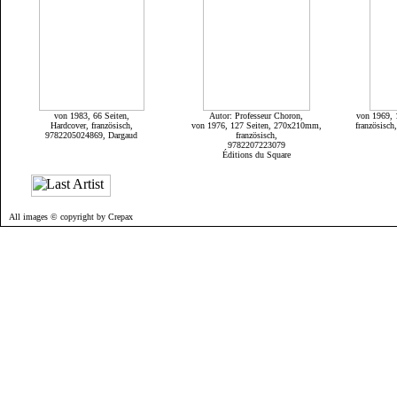
von 1983, 66 Seiten,
Autor: Professeur Choron,
von 1969, 
Hardcover, französisch,
von 1976, 127 Seiten, 270x210mm,
französisch
9782205024869, Dargaud
französisch,
9782207223079
Éditions du Square
All images © copyright by Crepax