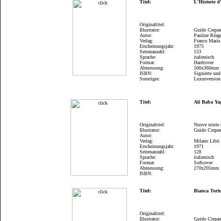
Titel:
L'Historie 
Originaltitel:
Illustrator:
Guido Crepa
Autor:
Pauline Réag
Verlag:
Franco Maria
Erscheinungsjahr:
1975
Seitenanzahl:
153
Sprache:
italienisch
Format:
Hardcover
Abmessung:
500x360mm
ISBN:
Signierte und
Sonstiges:
Luxusversion
Titel:
Ali Baba Ya
Originaltitel:
Nuove storie 
Illustrator:
Guido Crepa
Autor:
Verlag:
Milano Libri
Erscheinungsjahr:
1971
Seitenanzahl:
128
Sprache:
italienisch
Format:
Softcover
Abmessung:
270x205mm
ISBN:
Titel:
Bianca Tort
Originaltitel:
Illustrator:
Guido Crepa