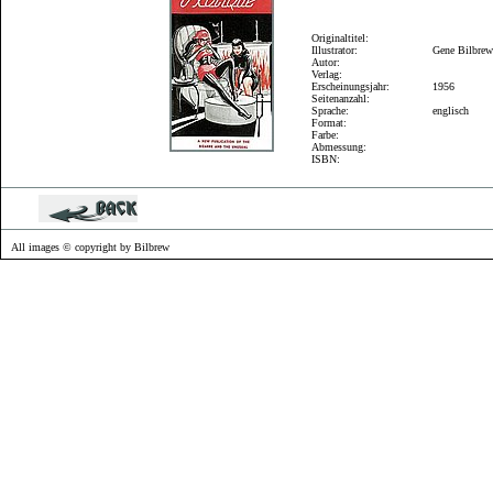
Originaltitel:
Illustrator:
Gene Bilbre
Autor:
Verlag:
Erscheinungsjahr:
1956
Seitenanzahl:
Sprache:
englisch
Format:
Farbe:
Abmessung:
ISBN:
All images © copyright by Bilbrew