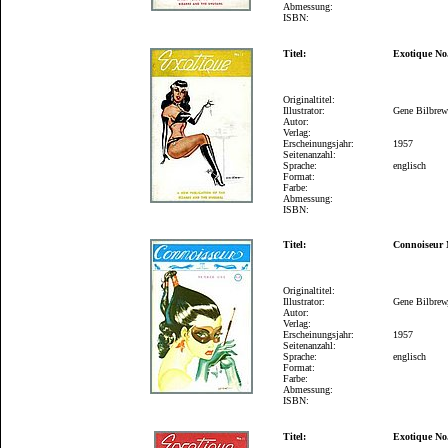
Abmessung:
ISBN:
Titel:
Exotique No
Originaltitel:
Illustrator:
Gene Bilbre
Autor:
Verlag:
Erscheinungsjahr:
1957
Seitenanzahl:
Sprache:
englisch
Format:
Farbe:
Abmessung:
ISBN:
Titel:
Connoiseur 
Originaltitel:
Illustrator:
Gene Bilbrew
Autor:
Verlag:
Erscheinungsjahr:
1957
Seitenanzahl:
Sprache:
englisch
Format:
Farbe:
Abmessung:
ISBN:
Titel:
Exotique No