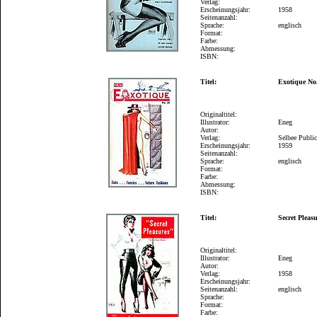
Verlag:
Erscheinungsjahr:
1958
Seitenanzahl:
Sprache:
englisch
Format:
Farbe:
Abmessung:
ISBN:
Titel:
Exotique No
Originaltitel:
Illustrator:
Eneg
Autor:
Verlag:
Selbee Public
Erscheinungsjahr:
1959
Seitenanzahl:
Sprache:
englisch
Format:
Farbe:
Abmessung:
ISBN:
Titel:
Secret Pleas
Originaltitel:
Illustrator:
Eneg
Autor:
Verlag:
1958
Erscheinungsjahr:
Seitenanzahl:
englisch
Sprache:
Format:
Farbe: