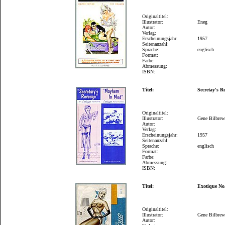
Originaltitel:
Illustrator:
Eneg
Autor:
Verlag:
Erscheinungsjahr:
1957
Seitenanzahl:
Sprache:
englisch
Format:
Farbe:
Abmessung:
ISBN:
Titel:
Secretay's R
Originaltitel:
Illustrator:
Gene Bilbre
Autor:
Verlag:
Erscheinungsjahr:
1957
Seitenanzahl:
Sprache:
englisch
Format:
Farbe:
Abmessung:
ISBN:
Titel:
Exotique No
Originaltitel:
Illustrator:
Gene Bilbre
Autor: