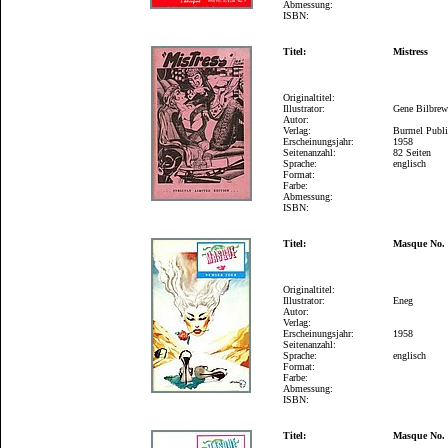
Abmessung:
ISBN:
Titel:
Mistress
Originaltitel:
Illustrator:
Gene Bilbre
Autor:
Verlag:
Burmel Publi
Erscheinungsjahr:
1958
Seitenanzahl:
82 Seiten
Sprache:
englisch
Format:
Farbe:
Abmessung:
ISBN:
Titel:
Masque No.
Originaltitel:
Illustrator:
Eneg
Autor:
Verlag:
Erscheinungsjahr:
1958
Seitenanzahl:
Sprache:
englisch
Format:
Farbe:
Abmessung:
ISBN:
Titel:
Masque No.