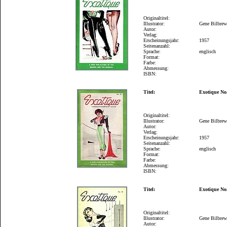
Originaltitel:
Illustrator:
Gene Bilbre
Autor:
Verlag:
Erscheinungsjahr:
1957
Seitenanzahl:
Sprache:
englisch
Format:
Farbe:
Abmessung:
ISBN:
Titel:
Exotique No
Originaltitel:
Illustrator:
Gene Bilbre
Autor:
Verlag:
Erscheinungsjahr:
1957
Seitenanzahl:
Sprache:
englisch
Format:
Farbe:
Abmessung:
ISBN:
Titel:
Exotique No
Originaltitel:
Illustrator:
Gene Bilbre
Autor: