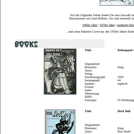
Auf den folgenden Seiten findest Du eine Auswahl a
Illustrationen von Gene Bilbrew. Sie sind unterteilt i
1960er Jahre
|
1970er Jahre
|
undatierte Bü
...und seine frühesten Cover aus den 1950er Jahren finde
Titel:
Kidnapped G
Originaltitel:
Illustrator:
Eneg
Autor:
Verlag:
Erscheinungsjahr:
1959
Seitenanzahl:
64
Sprache:
englisch
Format:
Farbe:
Abmessung:
ISBN:
Sonstiges:
24 Zeichnun
Titel:
Devil Doll
Originaltitel:
Illustrator:
Eneg
Autor:
Ron North