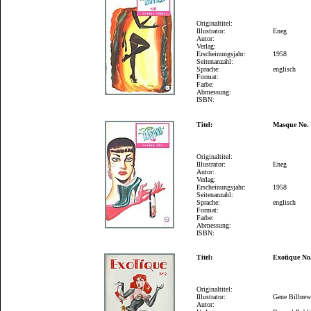
Originaltitel:
Illustrator:
Eneg
Autor:
Verlag:
Erscheinungsjahr:
1958
Seitenanzahl:
Sprache:
englisch
Format:
Farbe:
Abmessung:
ISBN:
Titel:
Masque No.
Originaltitel:
Illustrator:
Eneg
Autor:
Verlag:
Erscheinungsjahr:
1958
Seitenanzahl:
Sprache:
englisch
Format:
Farbe:
Abmessung:
ISBN:
Titel:
Exotique No
Originaltitel:
Illustrator:
Gene Bilbre
Autor: