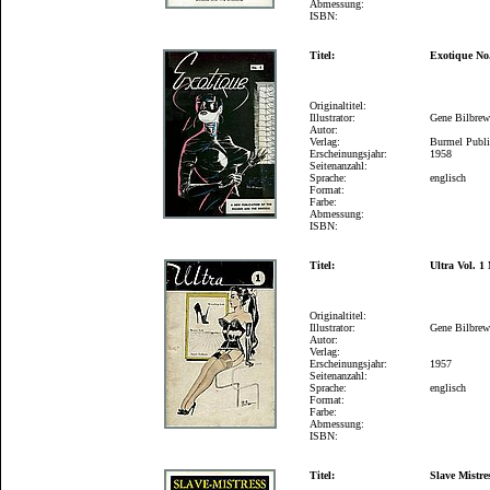
Abmessung:
ISBN:
Titel:
Exotique No
Originaltitel:
Illustrator:
Gene Bilbre
Autor:
Verlag:
Burmel Publi
Erscheinungsjahr:
1958
Seitenanzahl:
Sprache:
englisch
Format:
Farbe:
Abmessung:
ISBN:
Titel:
Ultra Vol. 1
Originaltitel:
Illustrator:
Gene Bilbre
Autor:
Verlag:
Erscheinungsjahr:
1957
Seitenanzahl:
Sprache:
englisch
Format:
Farbe:
Abmessung:
ISBN:
Titel:
Slave Mistre