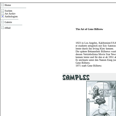
Home
Suchen
Art Archiv
Anthologien
Galerie
eMail
The Art of Gene Bilbrew
1923 in Los Angeles, Kalifornien/USA
er studierte zeitgleich mit Eric Satnt
lernte durch ihn Irving Klaw kennen.
Die spätere Bekanntheit Bilbrews wur
dessen Vertriebsfirma Movie Star News
kennen lernte und für den er ab 1951 al
Er zeichnete unter den Namen Eneg (
Gene Bilbrew.
1971 starb Gene Bilbrew.