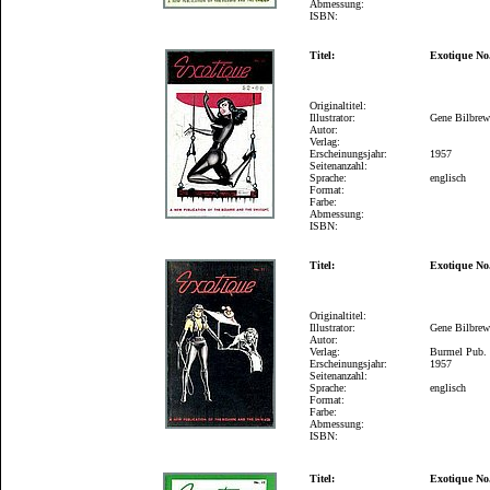
Abmessung:
ISBN:
Titel:
Exotique No
Originaltitel:
Illustrator:
Gene Bilbre
Autor:
Verlag:
Erscheinungsjahr:
1957
Seitenanzahl:
Sprache:
englisch
Format:
Farbe:
Abmessung:
ISBN:
Titel:
Exotique No
Originaltitel:
Illustrator:
Gene Bilbre
Autor:
Verlag:
Burmel Pub.
Erscheinungsjahr:
1957
Seitenanzahl:
Sprache:
englisch
Format:
Farbe:
Abmessung:
ISBN:
Titel:
Exotique No