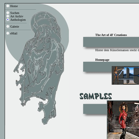
Home
Suchen
Art Archiv
Anthologien
Galerie
eMail
The Art of 4F Creations
Hinter dem Künstlernamen steckt d
Homepage