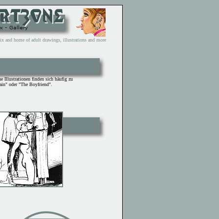
and home of adult drawings, illustrations and more
 Illustrationen finden sich häufig zu
ain" oder "The Boyfriend".