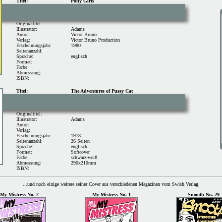
Titel:
Pony Girls
Originaltitel:
Illustrator:
Adams
Autor:
Victor Bruno
Verlag:
Victor Bruno Production
Erscheinungsjahr:
1980
Seitenanzahl:
Sprache:
englisch
Format:
Farbe:
Abmessung:
ISBN:
Titel:
The Adventures of Pussy Cat
Originaltitel:
Illustrator:
Adams
Autor:
Verlag:
Erscheinungsjahr:
1978
Seitenanzahl:
26 Seiten
Sprache:
englisch
Format:
Softcover
Farbe:
schwarz-weiß
Abmessung:
290x210mm
ISBN:
...und noch einige weitere seiner Cover aus verschiedenen Magazinen vom Swish Verlag.
My Mistress No. 2
My Mistress No. 1
Smooth No. 29