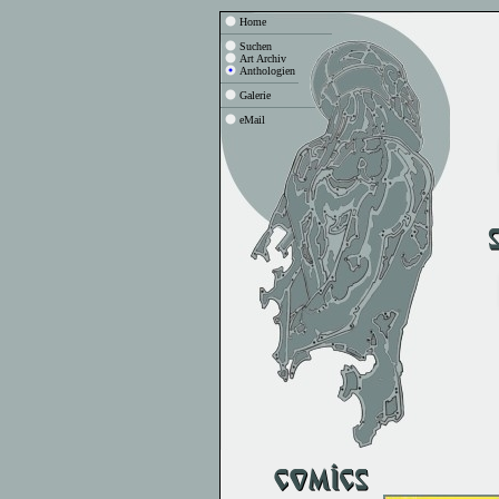
Home
Suchen
Art Archiv
Anthologien
Galerie
eMail