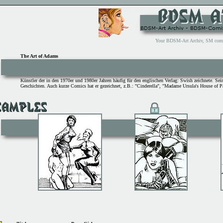
Your BDSM-Art Archiv, SM comix 
The Art of Adams
Künstler der in den 1970er und 1980er Jahren häufig für den englischen Verlag: Swish zeichnete. Seine
Geschichten. Auch kurze Comics hat er gezeichnet, z.B.: "Cinderella", "Madame Ursula's House of P