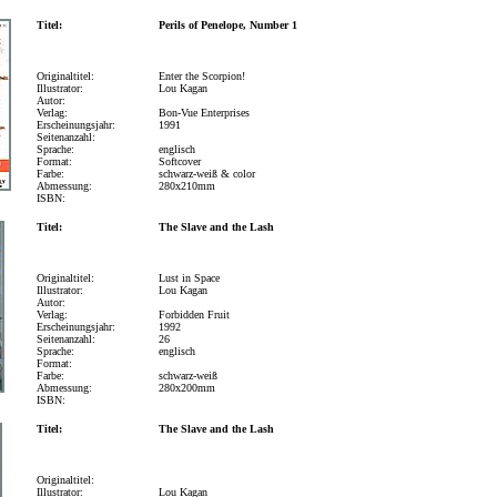
Titel:
Perils of Penelope, Number 1
Originaltitel:
Enter the Scorpion!
Illustrator:
Lou Kagan
Autor:
Verlag:
Bon-Vue Enterprises
Erscheinungsjahr:
1991
Seitenanzahl:
Sprache:
englisch
Format:
Softcover
Farbe:
schwarz-weiß & color
Abmessung:
280x210mm
ISBN:
Titel:
The Slave and the Lash
Originaltitel:
Lust in Space
Illustrator:
Lou Kagan
Autor:
Verlag:
Forbidden Fruit
Erscheinungsjahr:
1992
Seitenanzahl:
26
Sprache:
englisch
Format:
Farbe:
schwarz-weiß
Abmessung:
280x200mm
ISBN:
Titel:
The Slave and the Lash
Originaltitel:
Illustrator:
Lou Kagan