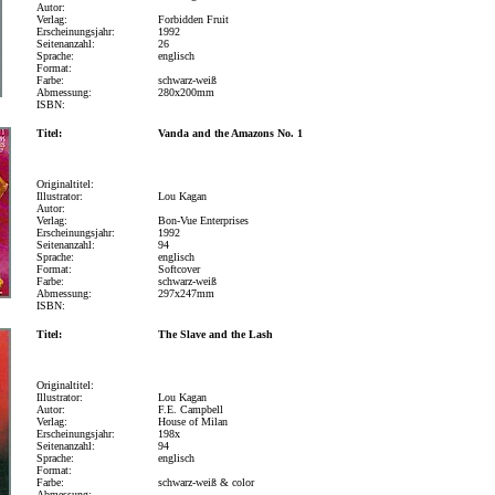
Autor:
Verlag:
Forbidden Fruit
Erscheinungsjahr:
1992
Seitenanzahl:
26
Sprache:
englisch
Format:
Farbe:
schwarz-weiß
Abmessung:
280x200mm
ISBN:
Titel:
Vanda and the Amazons No. 1
Originaltitel:
Illustrator:
Lou Kagan
Autor:
Verlag:
Bon-Vue Enterprises
Erscheinungsjahr:
1992
Seitenanzahl:
94
Sprache:
englisch
Format:
Softcover
Farbe:
schwarz-weiß
Abmessung:
297x247mm
ISBN:
Titel:
The Slave and the Lash
Originaltitel:
Illustrator:
Lou Kagan
Autor:
F.E. Campbell
Verlag:
House of Milan
Erscheinungsjahr:
198x
Seitenanzahl:
94
Sprache:
englisch
Format:
Farbe:
schwarz-weiß & color
Abmessung: