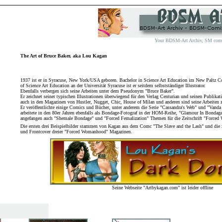
Your BDSM-Art Archiv, SM comix 
The Art of Bruce Baker, aka Lou Kagan
1937 ist er in Syracuse, New York/USA geboren. Bachelor in Science Art Education im New Paltz C
of Science Art Education an der Universität Syracuse ist er seitdem selbstständiger Illustrator.
Ebenfalls verbergen sich seine Arbeiten unter dem Pseudonym "Bruce Baker".
Er zeichnet seiner typischen Illustrationen überwiegend für den Verlag Centurian und seinen Publika
auch in den Magazinen von Hustler, Nugget, Chic, House of Milan und anderen sind seine Arbeiten z
Er veröffentlichte einige Comics und Bücher, unter anderem die Serie "Cassandra's Web" und "Vanda
arbeitete in den 80er Jahren ebenfalls als Bondage-Fotograf in der HOM-Reihe, "Glamour In Bondage".
angefangen auch "Shemale Bondage" und "Forced Femalization" Themen für die Zeitschrift "Forced
Die ersten drei Beispielbilder stammen von Kagan aus dem Comc "The Slave and the Lash" und die 
und Frontcover dreier "Forced Womanhood" Magazinen.
Seine Webseite "Artbykagan.com" ist leider offline