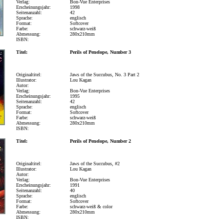
Verlag:
Bon-Vue Enterprises
Erscheinungsjahr:
1998
Seitenanzahl:
42
Sprache:
englisch
Format:
Softcover
Farbe:
schwarz-weiß
Abmessung:
280x210mm
ISBN:
Titel:
Perils of Penelope, Number 3
Originaltitel:
Jaws of the Succubus, No. 3 Part 2
Illustrator:
Lou Kagan
Autor:
Verlag:
Bon-Vue Enterprises
Erscheinungsjahr:
1995
Seitenanzahl:
42
Sprache:
englisch
Format:
Softcover
Farbe:
schwarz-weiß
Abmessung:
280x210mm
ISBN:
Titel:
Perils of Penelope, Number 2
Originaltitel:
Jaws of the Succubus, #2
Illustrator:
Lou Kagan
Autor:
Verlag:
Bon-Vue Enterprises
Erscheinungsjahr:
1991
Seitenanzahl:
40
Sprache:
englisch
Format:
Softcover
Farbe:
schwarz-weiß & color
Abmessung:
280x210mm
ISBN: