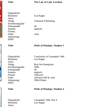
Titel:
The Lair of Lady Lovelock
Originaltitel:
Illustrator:
Lou Kagan
Autor:
Verlag:
Centurian Publishing
Erscheinungsjahr:
Seitenanzahl:
40
Sprache:
englisch
Format:
Farbe:
color
Abmessung:
ISBN:
Titel:
Perils of Penelope, Number 5
Originaltitel:
Conclusion of Cassandra's Web
Illustrator:
Lou Kagan
Autor:
Verlag:
Bon-Vue Enterprises
Erscheinungsjahr:
2000
Seitenanzahl:
40
Sprache:
englisch
Format:
Softcover
Farbe:
schwarz-weiß & color
Abmessung:
280x210mm
ISBN:
Titel:
Perils of Penelope, Number 4
Originaltitel:
Cassandra's Web, Part 4
Illustrator:
Lou Kagan
Autor: