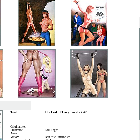
Titel:
The Lash of Lady Lovelock #2
Originaltitel:
Illustrator:
Lou Kagan
Autor:
Verlag:
Bon-Vue Enterprises