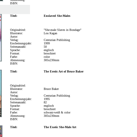
ISBN:
Titel:
Enslaved She-Males
Originaltitel:
"She-male Slaves in Bondage"
Illustrator:
Lou Kagan
Autor:
Verlag:
Centurian Publishing
Erscheinungsjahr:
1999
Seitenanzahl:
50
Sprache:
englisch
Format:
broschiert
Farbe:
color
Abmessung:
305x230mm
ISBN:
Titel:
The Erotic Art of Bruce Baker
Originaltitel:
Illustrator:
Bruce Baker
Autor:
Verlag:
Centurian Publishing
Erscheinungsjahr:
1995
Seitenanzahl:
82
Sprache:
englisch
Format:
broschiert
Farbe:
schwarz-weiß & color
Abmessung:
305x230mm
ISBN:
Titel:
The Exotic She-Male Art