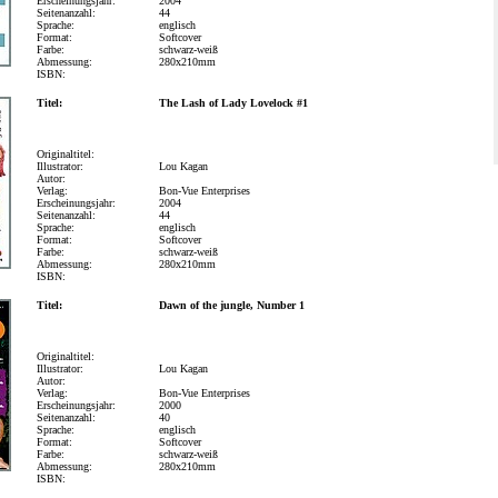
Erscheinungsjahr:
2004
Seitenanzahl:
44
Sprache:
englisch
Format:
Softcover
Farbe:
schwarz-weiß
Abmessung:
280x210mm
ISBN:
Titel:
The Lash of Lady Lovelock #1
Originaltitel:
Illustrator:
Lou Kagan
Autor:
Verlag:
Bon-Vue Enterprises
Erscheinungsjahr:
2004
Seitenanzahl:
44
Sprache:
englisch
Format:
Softcover
Farbe:
schwarz-weiß
Abmessung:
280x210mm
ISBN:
Titel:
Dawn of the jungle, Number 1
Originaltitel:
Illustrator:
Lou Kagan
Autor:
Verlag:
Bon-Vue Enterprises
Erscheinungsjahr:
2000
Seitenanzahl:
40
Sprache:
englisch
Format:
Softcover
Farbe:
schwarz-weiß
Abmessung:
280x210mm
ISBN: