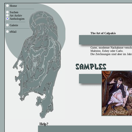
Home
Suchen
Art Archiv
Anthologien
Galerie
eMail
The Art of Calpakis
Guter, moderner Nachahmer verschi
Malteste
,
Esbey
oder
Carlo
.
Die Zeichnungen sind aber im Jahr 
Help?