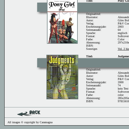
Titel:
Pony Gir
Originaltitel:
Illustrator:
Alessand
Autor:
Giles Bol
Verlag:
P&V Com
Erscheinungsjahr:
2003
Seitenanzahl:
64
Sprache:
englisch
Format:
Softcover
Farbe:
Color
Abmessung:
297x21
ISBN:
Sonstiges
Vol. 2 hie
Titel:
Judgeme
Originaltitel:
Illustrator:
Alessand
Autor:
Giles Bol
Verlag:
P&V Com
Erscheinungsjahr:
2000
Seitenanzahl:
74
Sprache:
kein Text
Format:
Softvover
Farbe:
color
Abmessung:
285x20
ISBN:
9781561
All images © copyright by Caramagna