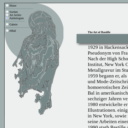
Home
Suchen
Art Archiv
Anthologien
Galerie
eMail
The Art of Bastille
1929 in Hackensack
Pseudonym von Fra
Nach der High School
Institut, New York 
Metallgravur im Stu
1959 begann er, als 
und Mode-Zeitschrif
homoerotischen Ze
Bal in amerikanisch
sechziger Jahren ver
1980 entwickelte er
Illustrationen. ein
in New York, sowie 
seine Arbeiten eine
1990 starb Bastille