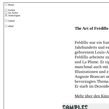
Home
Suchen
Art Archiv
Anthologien
Galerie
eMail
The Art of Frédillo
Frédillo war ein fra
Jahrhunderts und e
geborenem Louis-Al
Frédillo arbeitete z
und La Plume. Er si
manchmal auch mit e
Illustrationen und 
Auguste Brancart un
bevorzugtes Thema 
Er starb im Dezembe
Mehr über den Künst