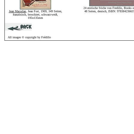
24 erotische Stiche von Fredillo, Books
Jean Macorlan
, Jean Fort, 1909, 349 Seiten,
48 Seiten, deutsch, ISBN: 978384236
französisch, broschiert, schwarz-weiß,
195x135mm
All images © copyright by Frédillo