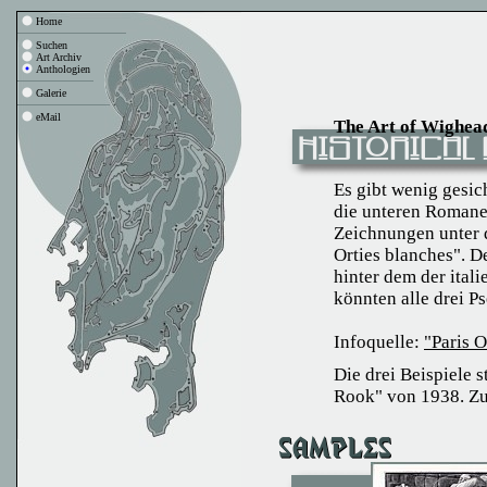
Home
Suchen
Art Archiv
Anthologien
Galerie
eMail
The Art of Wighea
Es gibt wenig gesic
die unteren Romane f
Zeichnungen unter
Orties blanches". D
hinter dem der ital
könnten alle drei P
Infoquelle:
"Paris 
Die drei Beispiele 
Rook" von 1938. Zu