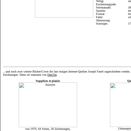
Verlag:
un
Erscheinungsjahr:
Seitenanzahl:
3
Sprache:
de
Format:
br
Farbe:
sc
Abmessung:
Sonstiges:
17
...und noch zwei weitere Bücher/Cover die laut einigen Internet-Quellen Joseph Farrel zugeschrieben werde
Zeichnungen. Denn sie stammen von
DemVer
.
Supplices et plaisir
Qu
Unbenannte
von 1979, 64 Seiten, 30 Zeichnungen,