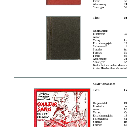
Farbe:
sc
Abmessung:
2
Sonstiges:
51
Titel:
Nu
Originaltitel:
Illustrator:
Jo
Autor:
Verlag:
Li
Erscheinungsjahr:
1
Seitenanzahl:
1
Sprache:
fr
Format:
So
Farbe:
sc
Abmessung:
2
Sonstiges:
52
Grafische Geschichte Marie-L
in den Händen ihrer chinesisc
Cover-Variationen
Titel:
C
Originaltitel:
Bl
Illustrator:
Jo
Autor:
Ma
Verlag:
Co
Erscheinungsjahr:
1
Seitenanzahl:
6
Sprache:
fr
Format:
br