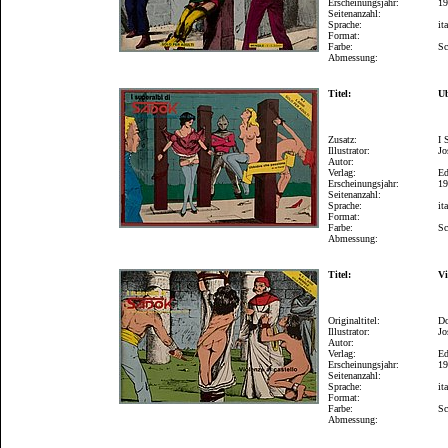
Erscheinungsjahr:
1
Seitenanzahl:
Sprache:
it
Format:
Farbe:
Sc
Abmessung:
Titel:
Ub
Zusatz:
I 
Illustrator:
Jo
Autor:
Verlag:
Ed
Erscheinungsjahr:
1
Seitenanzahl:
Sprache:
it
Format:
Farbe:
Sc
Abmessung:
Titel:
Vi
Originaltitel:
Do
Illustrator:
Jo
Autor:
Verlag:
Ed
Erscheinungsjahr:
1
Seitenanzahl:
Sprache:
it
Format:
Farbe:
Sc
Abmessung: