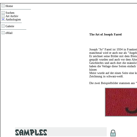
Home
Suchen
Art Archiv
Anthologien
Galerie
eMail
The Art of Joseph Farrel
Joseph "Jo" Farrel ist 1934 in Frankre
manchmal wird er auch nur als "Angelo
Er zeichnet seine Bilder mit dem Bleis
gequält wurden und auch vor dem Alter
Geschlechts und auch dort die männli
haben die Verlage diese Seiten einfach
kürzer.
Meist wurde auf der einen Seite eine k
Zeichnung in schwarz-weiß.
Die zwei Beispielbilder stammen aus 