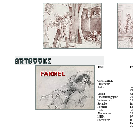
Titel:
Fa
Originaltitel:
Illustrator:
Autor:
Jo
Ch
Verlag:
Ch
Erscheinungsjahr:
2
Seitenanzahl:
1
Sprache:
fr
Format:
Ha
Farbe:
sc
Abmessung:
2
ISBN:
9
Sonstiges:
In
Ex
ei