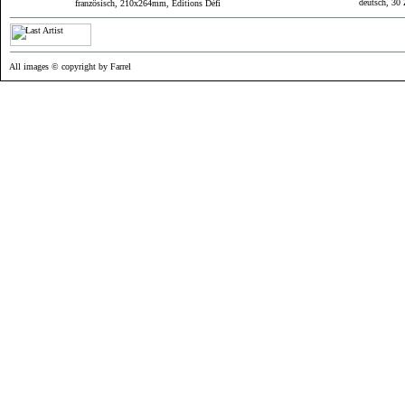
deutsch, 30
französisch, 210x264mm, Editions Défi
All images © copyright by Farrel