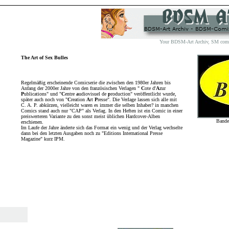
Your BDSM-Art Archiv, SM comix 
The Art of Sex Bulles
Regelmäßig erscheinende Comicserie die zwischen den 1980er Jahren bis
Anfang der 2000er Jahre von den französischen Verlagen "
C
ote d'
A
zur
P
ublications" und "
C
entre
a
udiovisuel de
p
roduction" veröffentlicht wurde,
später auch noch von "
C
reation
A
rt
P
resse". Die Verlage lassen sich alle mit
C. A. P. abkürzen, vielleicht waren es immer die selben Inhaber? in manchen
Comics stand auch nur "CAP" als Verlag. In den Heften ist ein Comic in einer
preiswerteren Variante zu den sonst meist üblichen Hardcover-Alben
Bande
erschienen.
Im Laufe der Jahre änderte sich das Format ein wenig und der Verlag wechselte
dann bei den letzten Ausgaben noch zu "Editions International Presse
Magazine" kurz IPM.