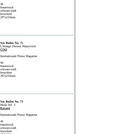
46
französisch
schwarz-weiß
broschiert
297x210mm
Sex Bulles No. 75
L'ètrange Docteur Mazsovitch
COQ
Internationale Presse Magazine
46
französisch
schwarz-weiß
broschiert
297x210mm
Sex Bulles No. 73
Hilda Vol. 3
Kovacq
Internationale Presse Magazine
46
französisch
schwarz-weiß
broschiert