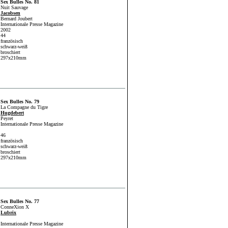
Sex Bulles No. 81
Nuit Sauvage
Jacobsen
Bernard Joubert
Internationale Presse Magazine
2002
44
französisch
schwarz-weiß
broschiert
297x210mm
Sex Bulles No. 79
La Compagne du Tigre
Hugdebert
Peyret
Internationale Presse Magazine
46
französisch
schwarz-weiß
broschiert
297x210mm
Sex Bulles No. 77
ConneXion X
Lubrix
Internationale Presse Magazine