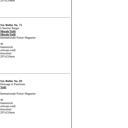
297x210mm
Sex Bulles No. 71
L'Institut Berger
Morale/Tulli
Morale/Tulli
Internationale Presse Magazine
46
französisch
schwarz-weiß
broschiert
297x210mm
Sex Bulles No. 69
Dressage et Punitions
Tulli
Internationale Presse Magazine
46
französisch
schwarz-weiß
broschiert
297x210mm