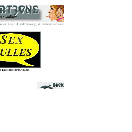
and home of adult drawings, illustrations and more
s Dessinées pour Adultes