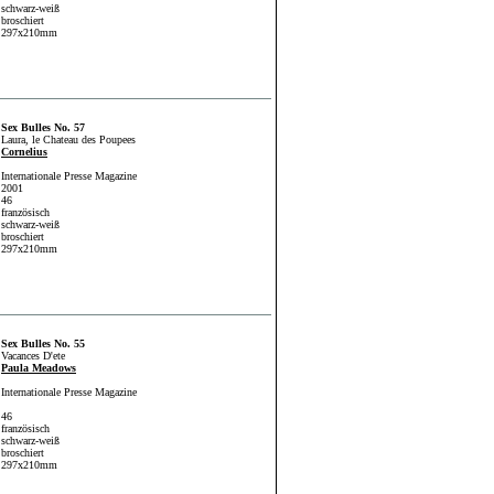
schwarz-weiß
broschiert
297x210mm
Sex Bulles No. 57
Laura, le Chateau des Poupees
Cornelius
Internationale Presse Magazine
2001
46
französisch
schwarz-weiß
broschiert
297x210mm
Sex Bulles No. 55
Vacances D'ete
Paula Meadows
Internationale Presse Magazine
46
französisch
schwarz-weiß
broschiert
297x210mm