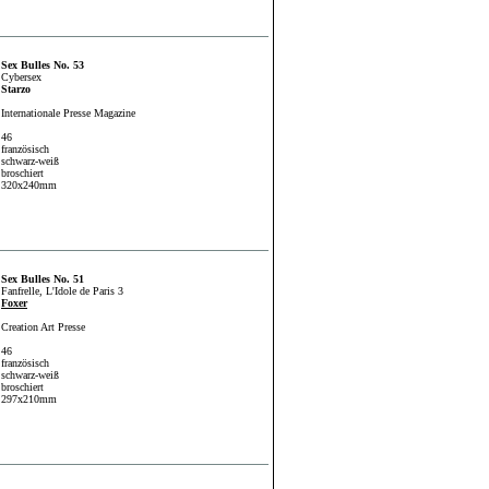
Sex Bulles No. 53
Cybersex
Starzo
Internationale Presse Magazine
46
französisch
schwarz-weiß
broschiert
320x240mm
Sex Bulles No. 51
Fanfrelle, L'Idole de Paris 3
Foxer
Creation Art Presse
46
französisch
schwarz-weiß
broschiert
297x210mm