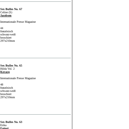
Sex Bulles No. 67
Celine (S)
Jacobsen
Internationale Presse Magazine
44
französisch
schwarz-weiß
broschiert
297x210mm
Sex Bulles No. 65
Hilda Vol. 2
Kovacq
Internationale Presse Magazine
48
französisch
schwarz-weiß
broschiert
297x210mm
Sex Bulles No. 63
Erika
Fattori