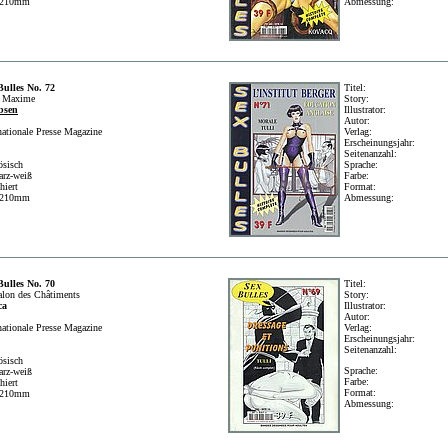
x210mm
Abmessung:
Bulles No. 72
Titel:
 Maxime
Story:
bsen
Illustrator:
Autor:
nationale Presse Magazine
Verlag:
Erscheinungsjahr:
Seitenanzahl:
ösisch
Sprache:
arz-weiß
Farbe:
hiert
Format:
x210mm
Abmessung:
Bulles No. 70
Titel:
alon des Châtiments
Story:
ca
Illustrator:
Autor:
nationale Presse Magazine
Verlag:
Erscheinungsjahr:
Seitenanzahl:
ösisch
Sprache:
arz-weiß
Farbe:
hiert
Format:
x210mm
Abmessung: