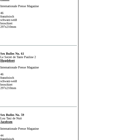
Internationale Presse Magazine
46
französisch
schwarz-weiß
broschiert
297x210mm
Sex Bulles No. 61
Le Secret de Tante Pauline 2
Hugdebert
Internationale Presse Magazine
46
französisch
schwarz-weiß
broschiert
297x210mm
Sex Bulles No. 59
Lou Taxi de Nuit
Jacobsen
Internationale Presse Magazine
44
französisch